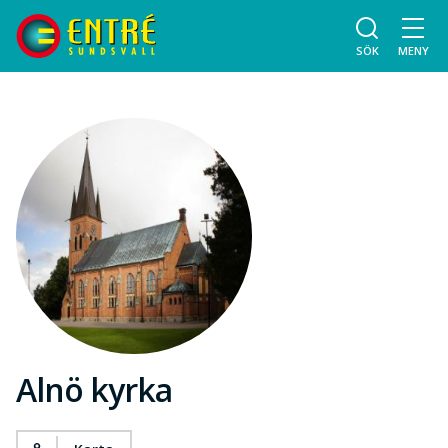
SÖK
MENY
Alnö kyrka