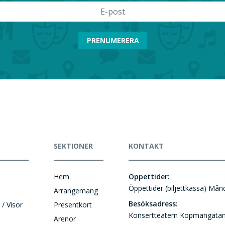
PRENUMERERA
SEKTIONER
KONTAKT
Hem
Öppettider:
Öppettider (biljettkassa) Må
Arrangemang
Besöksadress:
 / Visor
Presentkort
Konsertteatern Köpmangatan
Arenor