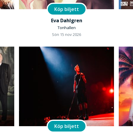
Köp biljett
Eva Dahlgren
Tonhallen
Sön 15 nov 2026
Köp biljett