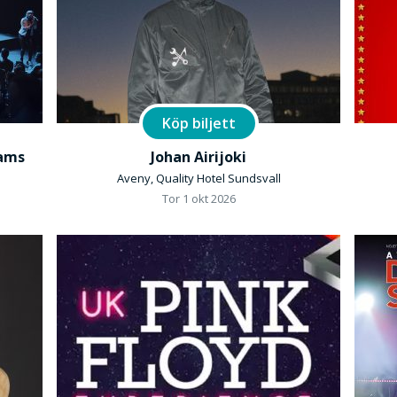
Köp biljett
iams
Johan Airijoki
Aveny, Quality Hotel Sundsvall
Tor 1 okt 2026