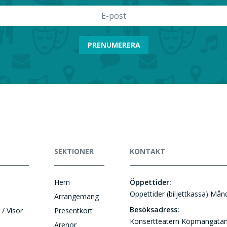
PRENUMERERA
SEKTIONER
KONTAKT
Hem
Öppettider:
Öppettider (biljettkassa) Må
Arrangemang
Besöksadress:
 / Visor
Presentkort
Konsertteatern Köpmangatan
Arenor