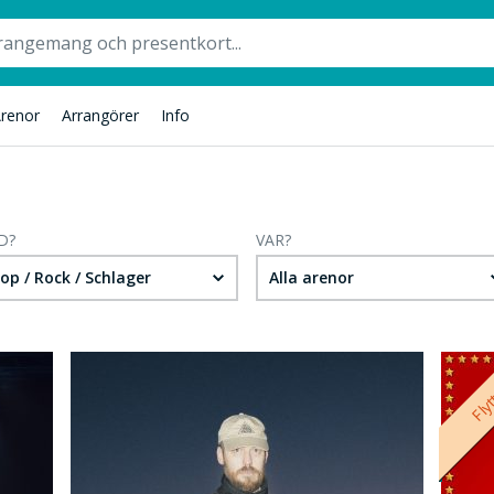
renor
Arrangörer
Info
D?
VAR?
op / Rock / Schlager
Alla arenor
Fly