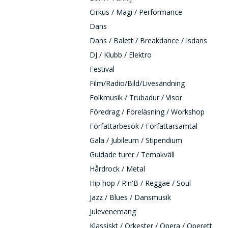
Cirkus / Magi / Performance
Dans
Dans / Balett / Breakdance / Isdans
DJ / Klubb / Elektro
Festival
Film/Radio/Bild/Livesändning
Folkmusik / Trubadur / Visor
Föredrag / Föreläsning / Workshop
Författarbesök / Författarsamtal
Gala / Jubileum / Stipendium
Guidade turer / Temakväll
Hårdrock / Metal
Hip hop / R'n'B / Reggae / Soul
Jazz / Blues / Dansmusik
Julevenemang
Klassiskt / Orkester / Opera / Operett