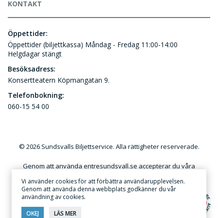
KONTAKT
Öppettider:
Öppettider (biljettkassa) Måndag - Fredag 11:00-14:00
Helgdagar stängt
Besöksadress:
Konsertteatern Köpmangatan 9.
Telefonbokning:
060-15 54 00
© 2026 Sundsvalls Biljettservice. Alla rättigheter reserverade.
Genom att använda entresundsvall.se accepterar du våra
användar- och kundvillkor. Kommersiellt utnyttjande av
Vi använder cookies för att förbättra användarupplevelsen.
innehållet på denna webbplats utan skriftlig tillåtelse är förbjudet.
Genom att använda denna webbplats godkänner du vår
användning av cookies.
Annonsera
·
Sekretess & Integritetspolicy
OKEJ
LÄS MER