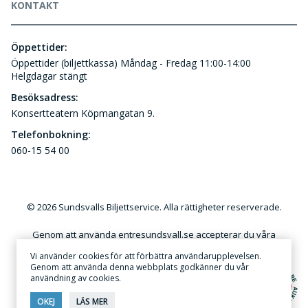
KONTAKT
Öppettider:
Öppettider (biljettkassa) Måndag - Fredag 11:00-14:00
Helgdagar stängt
Besöksadress:
Konsertteatern Köpmangatan 9.
Telefonbokning:
060-15 54 00
© 2026 Sundsvalls Biljettservice. Alla rättigheter reserverade.
Genom att använda entresundsvall.se accepterar du våra
användar- och kundvillkor. Kommersiellt utnyttjande av
Vi använder cookies för att förbättra användarupplevelsen.
innehållet på denna webbplats utan skriftlig tillåtelse är förbjudet.
Genom att använda denna webbplats godkänner du vår
användning av cookies.
Annonsera
·
Sekretess & Integritetspolicy
OKEJ
LÄS MER