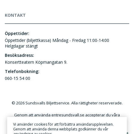
KONTAKT
Öppettider:
Öppettider (biljettkassa) Måndag - Fredag 11:00-14:00
Helgdagar stängt
Besöksadress:
Konsertteatern Köpmangatan 9.
Telefonbokning:
060-15 54 00
© 2026 Sundsvalls Biljettservice. Alla rättigheter reserverade.
Genom att använda entresundsvall.se accepterar du våra
användar- och kundvillkor. Kommersiellt utnyttjande av
Vi använder cookies för att förbättra användarupplevelsen.
innehållet på denna webbplats utan skriftlig tillåtelse är förbjudet.
Genom att använda denna webbplats godkänner du vår
användning av cookies.