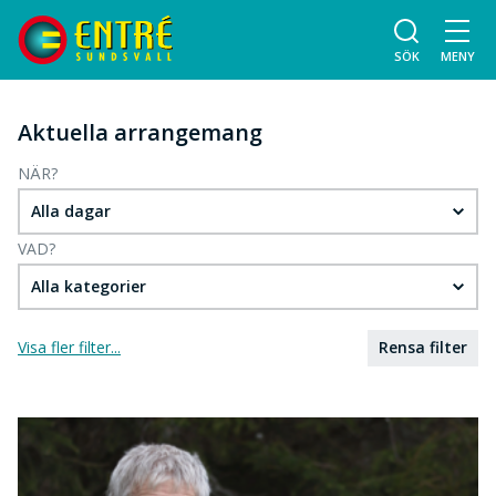
SÖK
MENY
Aktuella arrangemang
NÄR?
Alla dagar
VAD?
Alla kategorier
Visa fler filter...
Rensa filter