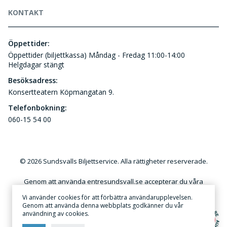
KONTAKT
Öppettider:
Öppettider (biljettkassa) Måndag - Fredag 11:00-14:00
Helgdagar stängt
Besöksadress:
Konsertteatern Köpmangatan 9.
Telefonbokning:
060-15 54 00
© 2026 Sundsvalls Biljettservice. Alla rättigheter reserverade.
Genom att använda entresundsvall.se accepterar du våra
användar- och kundvillkor. Kommersiellt utnyttjande av
Vi använder cookies för att förbättra användarupplevelsen.
innehållet på denna webbplats utan skriftlig tillåtelse är förbjudet.
Genom att använda denna webbplats godkänner du vår
användning av cookies.
Annonsera
·
Sekretess & Integritetspolicy