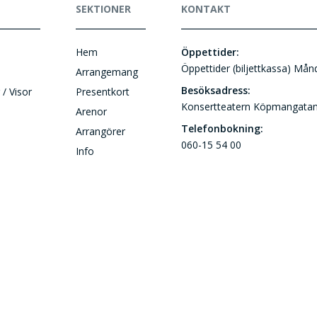
SEKTIONER
KONTAKT
Hem
Öppettider:
Öppettider (biljettkassa) Må
Arrangemang
Besöksadress:
 / Visor
Presentkort
Konsertteatern Köpmangatan
Arenor
Telefonbokning:
Arrangörer
060-15 54 00
Info