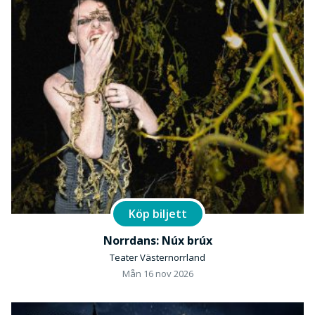
Köp biljett
Norrdans: Núx brúx
Teater Västernorrland
Mån 16 nov 2026