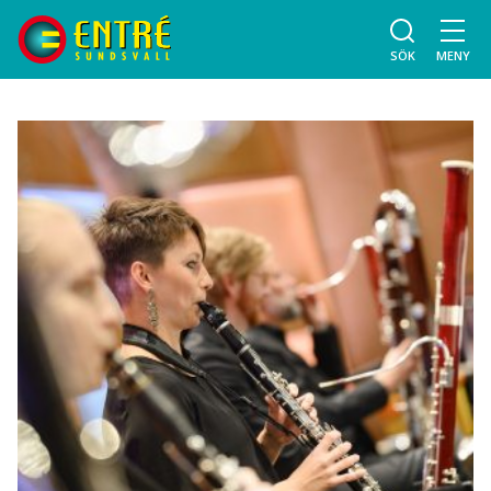
SÖK
MENY