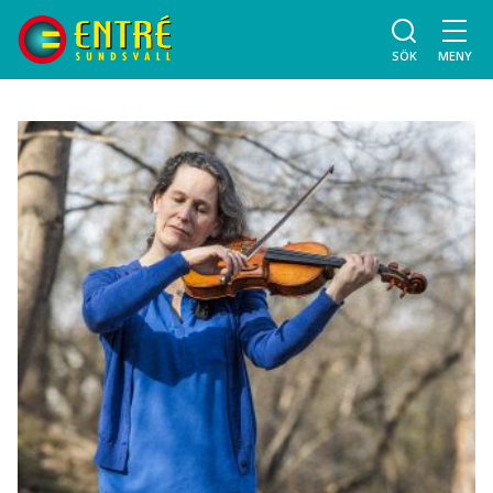
SÖK
MENY