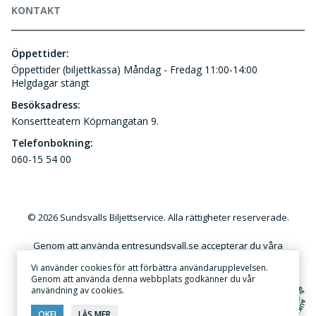
KONTAKT
Öppettider:
Öppettider (biljettkassa) Måndag - Fredag 11:00-14:00
Helgdagar stängt
Besöksadress:
Konsertteatern Köpmangatan 9.
Telefonbokning:
060-15 54 00
© 2026 Sundsvalls Biljettservice. Alla rättigheter reserverade.
Genom att använda entresundsvall.se accepterar du våra
användar- och kundvillkor. Kommersiellt utnyttjande av
Vi använder cookies för att förbättra användarupplevelsen.
innehållet på denna webbplats utan skriftlig tillåtelse är förbjudet.
Genom att använda denna webbplats godkänner du vår
användning av cookies.
Annonsera
·
Sekretess & Integritetspolicy
OKEJ
LÄS MER