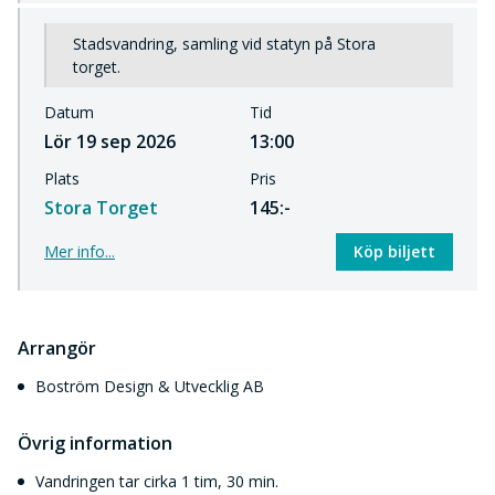
with an appendix in English with main facts about the
fire.
Stadsvandring, samling vid statyn på Stora
torget.
Start: By the statue of King Gustaf Adolf II on the main
square.
Datum
Tid
Lör 19 sep 2026
13:00
Plats
Pris
Stora Torget
145:-
Mer info...
Köp biljett
Arrangör
Boström Design & Utvecklig AB
Övrig information
Vandringen tar cirka 1 tim, 30 min.