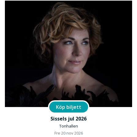
framträdanden i både SVT och TV4 samt flera
utmärkelser för sitt pianospel och artisteri, har Carbe
etablerat sig som en av Sveriges mest underhållande
pianister på scen.
Köp biljett
Sissels jul 2026
Tonhallen
Fre 20 nov 2026