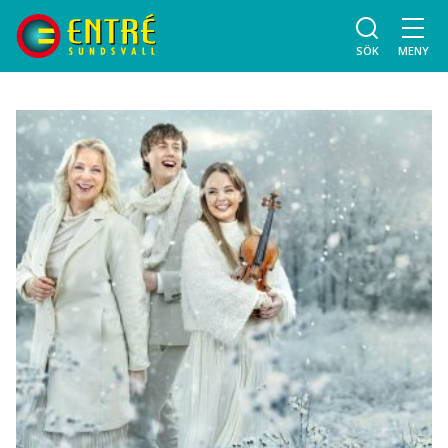
SÖK
MENY