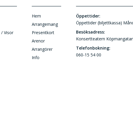
Hem
Öppettider:
Öppettider (biljettkassa) Må
Arrangemang
Besöksadress:
 / Visor
Presentkort
Konsertteatern Köpmangatan
Arenor
Telefonbokning:
Arrangörer
060-15 54 00
Info