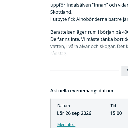
uppför Indalsälven ”Innan” och vidare 
Skottland.
I utbyte fick Alnöbönderna bättre jär
Berättelsen äger rum i början på 400-
De fanns inte. Vi måste tänka bort 
vatten, i våra älvar och skogar. Det
rådslag.
- - - - - - - -
Sommaren 2022 gavs ”Sagan om Varin
byggde på detta historiska materia
Aktuella evenemangsdatum
berättades då med hjälp av nyskriv
av Tors Hammarkör samt några skåd
Datum
Tid
önskemål om ytterligare föreställ
Lör 26 sep 2026
15:00
berättelsen.
Mer info...
En musikal har nu vuxit fram för att 