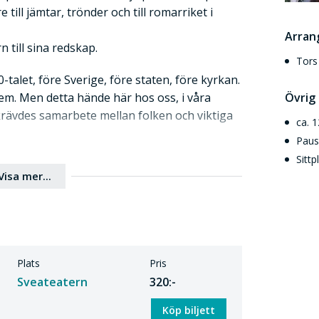
till jämtar, trönder och till romarriket i
Arran
n till sina redskap.
Tors
talet, före Sverige, före staten, före kyrkan.
dem. Men detta hände här hos oss, i våra
Övrig
 krävdes samarbete mellan folken och viktiga
ca. 
Paus
Sittp
Visa mer...
 Röde” som friluftsteater på Alnö. Den
l framtaget av Göran Lundgren. Sagan
en musik av Ingela Andersson och framfördes
espelare. Sedan dess har det funnits
Plats
Pris
ningar som bygger på den spännande
Sveateatern
320:-
Köp biljett
fler ska få möjlighet att njuta av den speciella