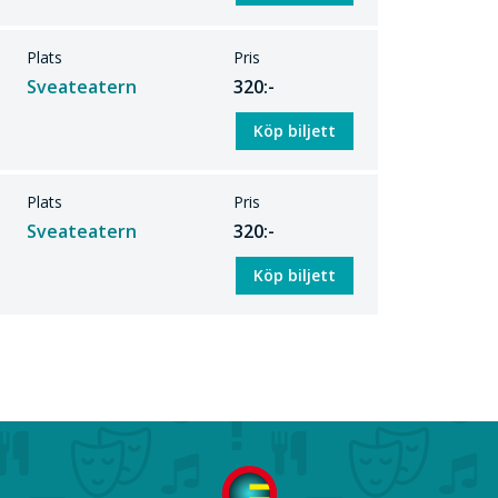
ur man bedrev handel på 400-talet i våra
Plats
Pris
Sveateatern
320:-
fram av Ingela Andersson. I sitt arbete har
usikarkeolog i Lund, Kajsa S Lund, som kunde
Köp biljett
slingor som man tror härrör från 400-talet i
t musik i form av folkton, kärva intervall och
Plats
Pris
 mix och en härlig utmaning för kören.
Sveateatern
320:-
Köp biljett
rkast…”
or, som hur man ska lita på varandra i en tid