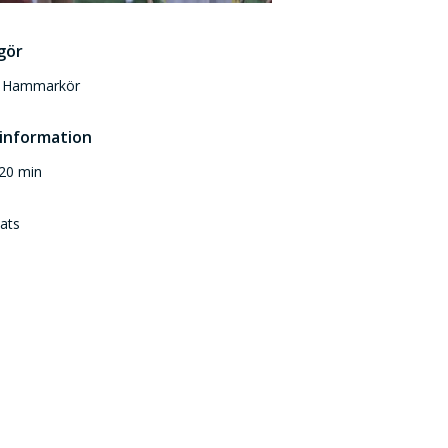
gör
 Hammarkör
 information
120 min
lats