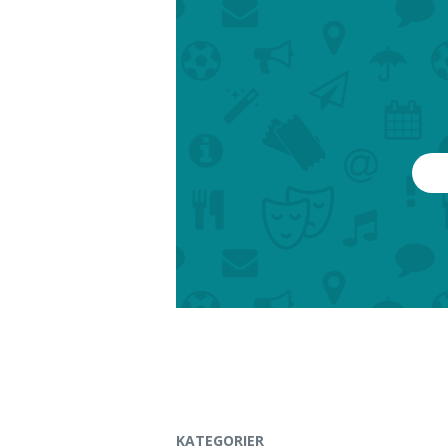
Musik & text: Ingela Andersson
Regi: Ingela Andersson och Anna Gr
Sång: Tors Hammarkör samt skådes
Berättare: Lars T Johansson
Skådespelare: Medlemmar i kören 
barn/unga från skolor/amatörteatrar
Arrangemanget sker med stöd a
KATEGORIER