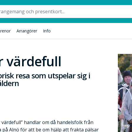
renor
Arrangörer
Info
 värdefull
orisk resa som utspelar sig i
åldern
 värdefull” handlar om då handelsfolk från
på Alnö för att be om hjälp att frakta pälsar