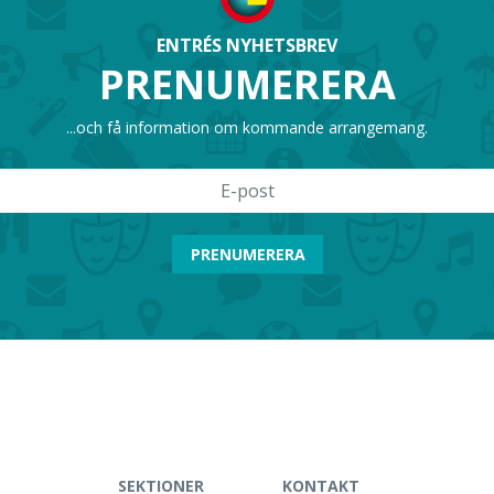
ENTRÉS NYHETSBREV
PRENUMERERA
öndahl
...och få information om kommande arrangemang.
pelare
och Anna Gröndal. Dessutom medverkar
PRENUMERERA
 i Sundsvall.
v Sundsvalls kommun
SEKTIONER
KONTAKT