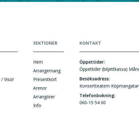
SEKTIONER
KONTAKT
Hem
Öppettider:
Öppettider (biljettkassa) Må
Arrangemang
Besöksadress:
 / Visor
Presentkort
Konsertteatern Köpmangatan
Arenor
Telefonbokning:
Arrangörer
060-15 54 00
Info