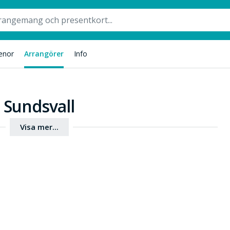
enor
Arrangörer
Info
l Sundsvall
Visa mer...