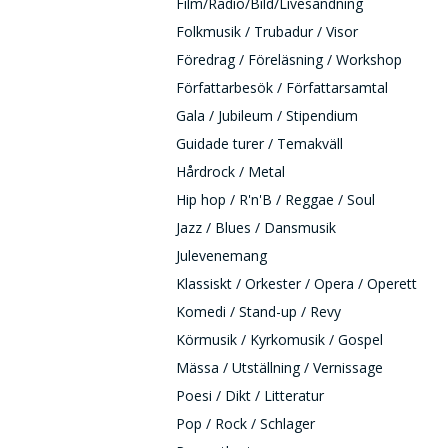
Film/Radio/Bild/Livesändning
Folkmusik / Trubadur / Visor
Föredrag / Föreläsning / Workshop
Författarbesök / Författarsamtal
Gala / Jubileum / Stipendium
Guidade turer / Temakväll
Hårdrock / Metal
Hip hop / R'n'B / Reggae / Soul
Jazz / Blues / Dansmusik
Julevenemang
Klassiskt / Orkester / Opera / Operett
Komedi / Stand-up / Revy
Körmusik / Kyrkomusik / Gospel
Mässa / Utställning / Vernissage
Poesi / Dikt / Litteratur
Pop / Rock / Schlager