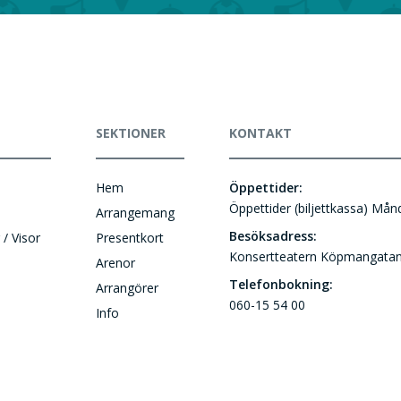
SEKTIONER
KONTAKT
Hem
Öppettider:
Öppettider (biljettkassa) Må
Arrangemang
Besöksadress:
 / Visor
Presentkort
Konsertteatern Köpmangatan
Arenor
Telefonbokning:
Arrangörer
060-15 54 00
Info