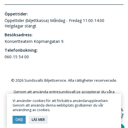
Öppettider:
Öppettider (biljettkassa) Måndag - Fredag 11:00-14:00
Helgdagar stängt
Besöksadress:
Konsertteatern Köpmangatan 9.
Telefonbokning:
060-15 54 00
© 2026 Sundsvalls Biljettservice. Alla rättigheter reserverade.
Genom att använda entresundsvall.se accepterar du våra
användar- och kundvillkor. Kommersiellt utnyttjande av
Vi använder cookies för att förbättra användarupplevelsen.
innehållet på denna webbplats utan skriftlig tillåtelse är förbjudet.
Genom att använda denna webbplats godkänner du vår
användning av cookies.
Annonsera
·
Sekretess & Integritetspolicy
OKEJ
LÄS MER