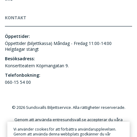
KONTAKT
Öppettider:
Öppettider (biljettkassa) Måndag - Fredag 11:00-14:00
Helgdagar stängt
Besöksadress:
Konsertteatern Köpmangatan 9.
Telefonbokning:
060-15 54 00
© 2026 Sundsvalls Biljettservice. Alla rättigheter reserverade.
Genom att använda entresundsvall.se accepterar du våra
användar- och kundvillkor. Kommersiellt utnyttjande av
Vi använder cookies för att förbättra användarupplevelsen.
innehållet på denna webbplats utan skriftlig tillåtelse är förbjudet.
Genom att använda denna webbplats godkänner du vår