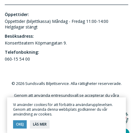
Öppettider:
Öppettider (biljettkassa) Måndag - Fredag 11:00-14:00
Helgdagar stängt
Besöksadress:
Konsertteatern Köpmangatan 9.
Telefonbokning:
060-15 54 00
© 2026 Sundsvalls Biljettservice. Alla rättigheter reserverade.
Genom att använda entresundsvall.se accepterar du våra
användar- och kundvillkor. Kommersiellt utnyttjande av
Vi använder cookies för att förbättra användarupplevelsen.
innehållet på denna webbplats utan skriftlig tillåtelse är förbjudet.
Genom att använda denna webbplats godkänner du vår
användning av cookies.
Annonsera
·
Sekretess & Integritetspolicy
OKEJ
LÄS MER