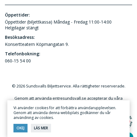
Öppettider:
Öppettider (biljettkassa) Måndag - Fredag 11:00-14:00
Helgdagar stängt
Besöksadress:
Konsertteatern Köpmangatan 9.
Telefonbokning:
060-15 54 00
© 2026 Sundsvalls Biljettservice. Alla rättigheter reserverade.
Genom att använda entresundsvall.se accepterar du våra
användar- och kundvillkor. Kommersiellt utnyttjande av
Vi använder cookies för att förbättra användarupplevelsen.
innehållet på denna webbplats utan skriftlig tillåtelse är förbjudet.
Genom att använda denna webbplats godkänner du vår
användning av cookies.
Annonsera
·
Sekretess & Integritetspolicy
OKEJ
LÄS MER