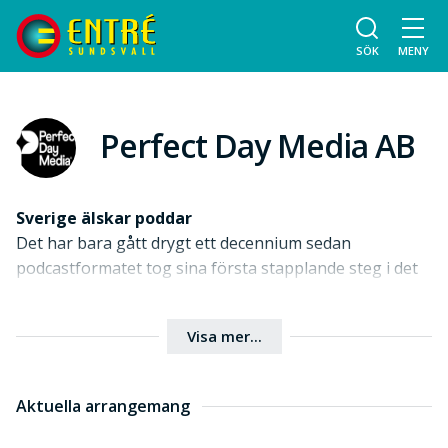
SÖK
MENY
Perfect Day Media AB
Sverige älskar poddar
Det har bara gått drygt ett decennium sedan
podcastformatet tog sina första stapplande steg i det
svenska medielandskapet.
Idag lyssnar hälften av alla personer mellan 18 och 89
Visa mer...
på podcast minst en gång i månaden.
Närvarande i öronen påväg till jobbet, under
joggingturen eller kvällsrutinen, kommer podden så
Aktuella arrangemang
nära lyssnaren det går att komma.
Bokstavligt talat.