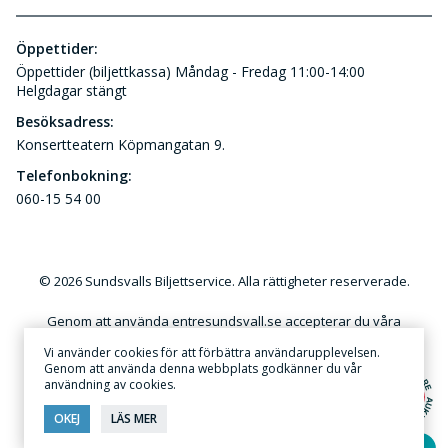
Öppettider:
Öppettider (biljettkassa) Måndag - Fredag 11:00-14:00
Helgdagar stängt
Besöksadress:
Konsertteatern Köpmangatan 9.
Telefonbokning:
060-15 54 00
© 2026 Sundsvalls Biljettservice. Alla rättigheter reserverade.
Genom att använda entresundsvall.se accepterar du våra
användar- och kundvillkor. Kommersiellt utnyttjande av
Vi använder cookies för att förbättra användarupplevelsen.
innehållet på denna webbplats utan skriftlig tillåtelse är förbjudet.
Genom att använda denna webbplats godkänner du vår
användning av cookies.
Annonsera
·
Sekretess & Integritetspolicy
OKEJ
LÄS MER