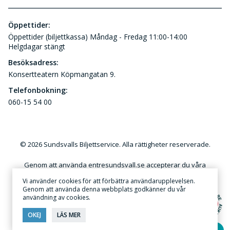
Öppettider:
Öppettider (biljettkassa) Måndag - Fredag 11:00-14:00
Helgdagar stängt
Besöksadress:
Konsertteatern Köpmangatan 9.
Telefonbokning:
060-15 54 00
© 2026 Sundsvalls Biljettservice. Alla rättigheter reserverade.
Genom att använda entresundsvall.se accepterar du våra
användar- och kundvillkor. Kommersiellt utnyttjande av
Vi använder cookies för att förbättra användarupplevelsen.
innehållet på denna webbplats utan skriftlig tillåtelse är förbjudet.
Genom att använda denna webbplats godkänner du vår
användning av cookies.
Annonsera
·
Sekretess & Integritetspolicy
OKEJ
LÄS MER