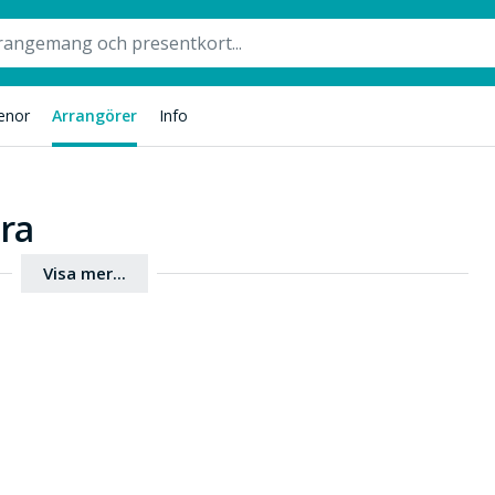
enor
Arrangörer
Info
ra
Visa mer...