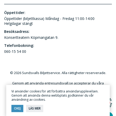
Öppettider:
Öppettider (biljettkassa) Måndag - Fredag 11:00-14:00
Helgdagar stängt
Besöksadress:
Konsertteatern Köpmangatan 9.
Telefonbokning:
060-15 54 00
© 2026 Sundsvalls Biljettservice. Alla rättigheter reserverade.
Genom att använda entresundsvall.se accepterar du våra
användar- och kundvillkor. Kommersiellt utnyttjande av
Vi använder cookies för att förbättra användarupplevelsen.
innehållet på denna webbplats utan skriftlig tillåtelse är förbjudet.
Genom att använda denna webbplats godkänner du vår
användning av cookies.
Annonsera
·
Sekretess & Integritetspolicy
OKEJ
LÄS MER